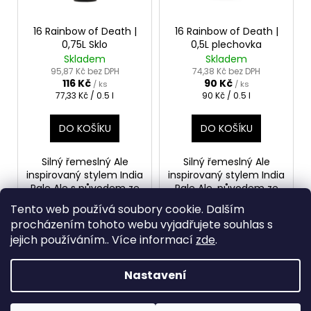
d
r
a
u
o
j
16 Rainbow of Death |
16 Rainbow of Death |
k
0,75L Sklo
0,5L plechovka
d
í
Skladem
Skladem
t
u
t
95,87 Kč bez DPH
74,38 Kč bez DPH
ů
116 Kč
90 Kč
k
?
/ ks
/ ks
Měrná
Měrná
77,33 Kč / 0.5 l
90 Kč / 0.5 l
t
cena:
cena:
ů
DO KOŠÍKU
DO KOŠÍKU
HLEDAT
Silný řemeslný Ale
Silný řemeslný Ale
inspirovaný stylem India
inspirovaný stylem India
Pale Ale s původem ze
Pale Ale, původem ze
západního pobřeží USA.
západního pobřeží USA.
Tento web používá soubory cookie. Dalším
D
procházením tohoto webu vyjadřujete souhlas s
o
jejich používáním.. Více informací
zde
.
2
položek celkem
O
p
v
o
Nastavení
Z
l
r
Vytvořil Shoptet
á
á
u
Copyright 2026
Pivovar Mazák
. Všechna práva