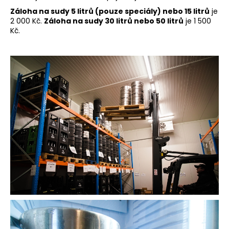
a
Záloha na sudy 5 litrů (pouze speciály) nebo 15 litrů
je
2 000 Kč.
Záloha na sudy 30 litrů nebo 50 litrů
je 1 500
j
Kč.
í
t
?
HLEDAT
D
o
p
o
r
u