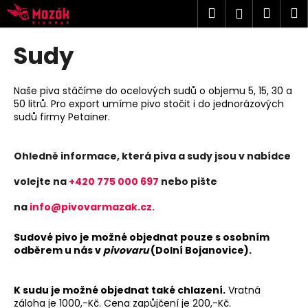
K
Přejít
Hledat
Náku
M
Přihlášen
na
o
obsah
Zpět
Zpět
košík
š
Sudy
í
C
k
o
Naše piva stáčíme do ocelových sudů o objemu 5, 15, 30 a
50 litrů. Pro export umíme pivo stočit i do jednorázových
p
sudů firmy Petainer.
o
t
Ohledně informace, která piva a sudy jsou v nabídce
ř
e
volejte na
+420 775 000 697
nebo pište
b
na
info@pivovarmazak.cz.
u
j
Sudové pivo je možné objednat pouze s osobním
e
odběrem u nás v
pivovaru
(Dolní Bojanovice).
t
e
K sudu je možné objednat také chlazení.
Vratná
n
záloha je 1000,-Kč. Cena zapůjčení je 200,-Kč.