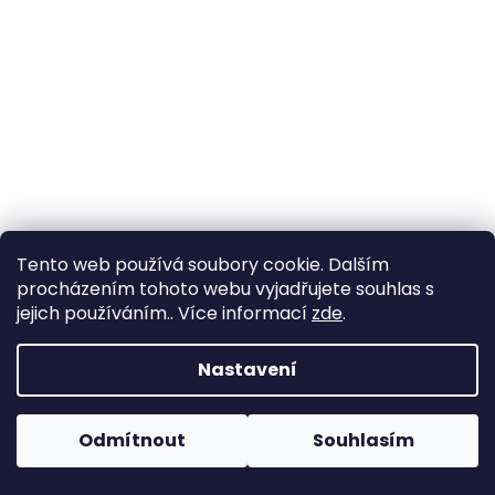
a
j
í
t
?
HLEDAT
Tento web používá soubory cookie. Dalším
procházením tohoto webu vyjadřujete souhlas s
jejich používáním.. Více informací
zde
.
D
Nastavení
o
p
o
Odmítnout
Souhlasím
r
u