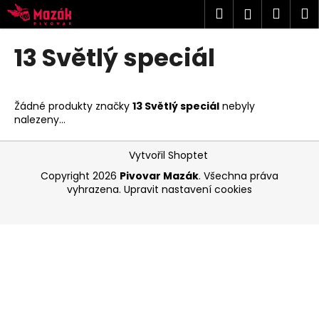
K
Přejít
Hledat
Náku
M
Přihlášen
na
o
obsah
Zpět
Zpět
košík
š
13 Světlý speciál
í
C
k
o
Žádné produkty značky
13 Světlý speciál
nebyly
p
nalezeny...
o
Z
t
Vytvořil Shoptet
á
ř
Copyright 2026
Pivovar Mazák
. Všechna práva
p
e
vyhrazena.
Upravit nastavení cookies
a
b
t
u
í
j
e
t
e
n