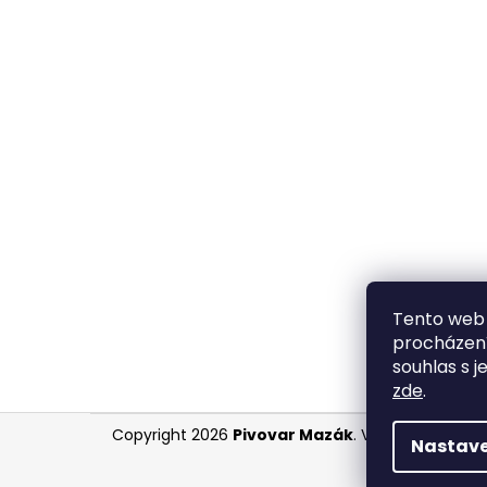
Tento web 
procházení
souhlas s j
zde
.
Z
Copyright 2026
Pivovar Mazák
. Všechna práva 
Nastave
á
p