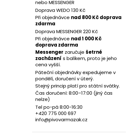
9 SAFARI SESSION | 0,75L SKLO
nebo MESSENGER
l
103 Kč
Doprava WEDO 130 Kč
Při objednávce
nad 800 Kč doprava
zdarma
Doprava MESSENGER 220 Kč
Při objednávce
nad 1 000 Kč
doprava zdarma
Messenger
zaručuje
šetrné
zacházení
s balíkem, proto je jeho
cena vyšší.
Páteční objednávky expedujeme v
pondělí, doručení v úterý.
Stejný princip platí pro státní svátky.
Čas doručení: 8:00–17:00 (jiný čas
nelze)
Tel po-pá 8:00-16:30
+420 775 000 697
info@pivovarmazak.cz