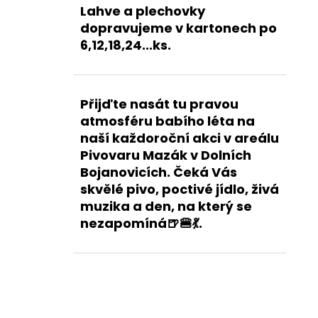
Lahve a plechovky
dopravujeme v kartonech po
6,12,18,24...ks.
Přijďte nasát tu pravou
atmosféru babího léta na
naší každoroční akci v areálu
Pivovaru Mazák v Dolních
Bojanovicích. Čeká Vás
skvělé pivo, poctivé jídlo, živá
muzika a den, na který se
nezapomíná🍺🍔💃.