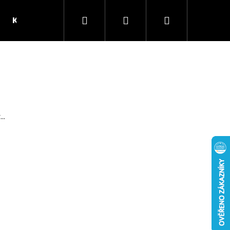
Hledat
Přihlášení
Nákupní
Kontakt
Pivovar Mazák
košík
..
Následující