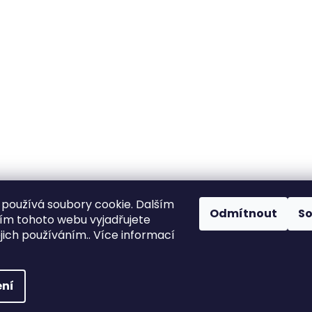
používá soubory cookie. Dalším
Odmítnout
S
m tohoto webu vyjadřujete
ejich používáním.. Více informací
vyhrazena.
Upravit nastavení cookies
ní