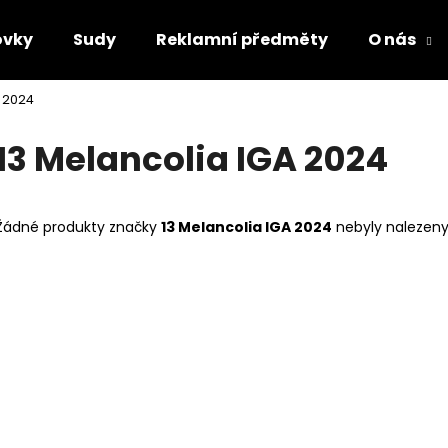
ovky
Sudy
Reklamní předměty
O nás
A 2024
Co potřebujete najít?
13 Melancolia IGA 2024
HLEDAT
Žádné produkty značky
13 Melancolia IGA 2024
nebyly nalezeny.
Doporučujeme