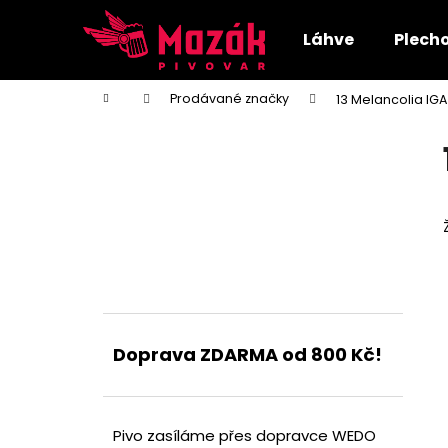
K
Přejít
na
o
Láhve
Plech
obsah
Zpět
Zpět
š
do
do
í
Domů
Prodávané značky
13 Melancolia IG
k
obchodu
obchodu
P
o
s
t
r
a
n
n
í
Doprava ZDARMA od 800 Kč!
p
a
n
e
Pivo zasíláme přes dopravce WEDO