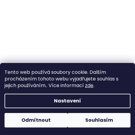
a
j
í
t
?
HLEDAT
Tento web používá soubory cookie. Dalším
procházením tohoto webu vyjadřujete souhlas s
jejich používáním.. Více informací
zde
.
D
Nastavení
o
p
o
Odmítnout
Souhlasím
r
u