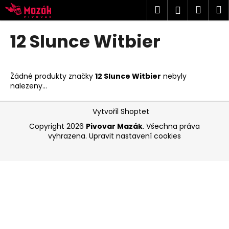
K
Přejít
Hledat
Náku
M
Přihlášen
na
o
obsah
Zpět
Zpět
košík
š
12 Slunce Witbier
í
C
k
o
Žádné produkty značky
12 Slunce Witbier
nebyly
p
nalezeny...
o
Z
t
Vytvořil Shoptet
á
ř
Copyright 2026
Pivovar Mazák
. Všechna práva
p
e
vyhrazena.
Upravit nastavení cookies
a
b
t
u
í
j
e
t
e
n