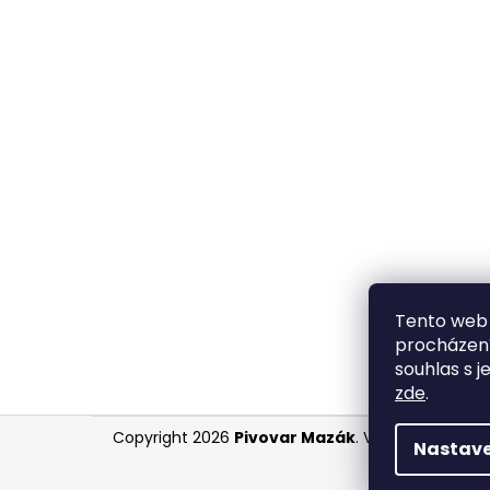
Tento web 
procházení
souhlas s j
zde
.
Z
Copyright 2026
Pivovar Mazák
. Všechna práva 
Nastave
á
p