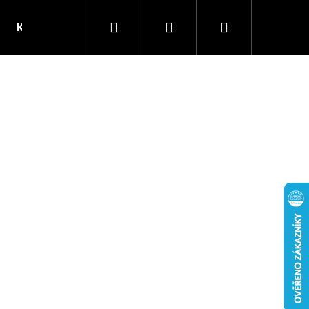
Hledat
Přihlášení
Nákupní
Kontakt
Pivovar Mazák
košík
Následující