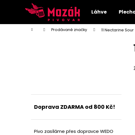
K
Přejít
na
o
Láhve
Plech
obsah
Zpět
Zpět
š
do
do
í
Domů
Prodávané značky
11 Nectarine Sour
k
obchodu
obchodu
P
o
s
t
r
a
n
n
í
Doprava ZDARMA od 800 Kč!
p
a
n
e
Pivo zasíláme přes dopravce WEDO