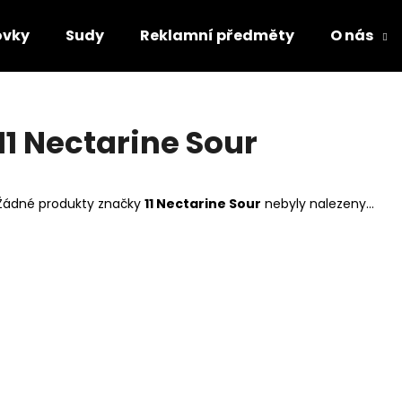
ovky
Sudy
Reklamní předměty
O nás
Co potřebujete najít?
11 Nectarine Sour
HLEDAT
Žádné produkty značky
11 Nectarine Sour
nebyly nalezeny...
Doporučujeme