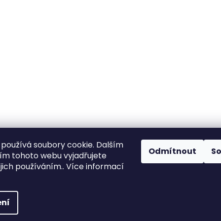
používá soubory cookie. Dalším
Odmítnout
S
m tohoto webu vyjadřujete
ejich používáním.. Více informací
vyhrazena.
Upravit nastavení cookies
ní