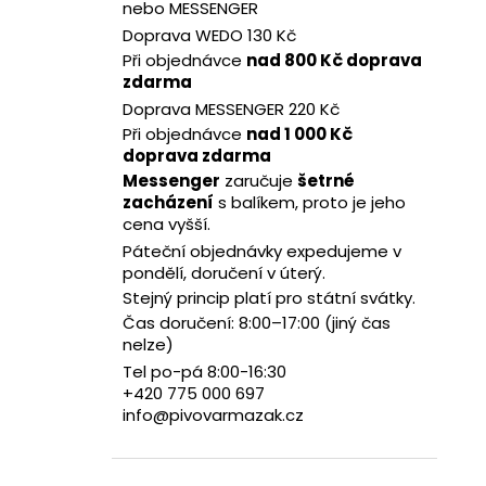
13 TAIHEKE SINGLE HOP ALE | 0,75L SKLO
nebo MESSENGER
l
104 Kč
Doprava WEDO 130 Kč
Při objednávce
nad 800 Kč doprava
zdarma
Doprava MESSENGER 220 Kč
Při objednávce
nad 1 000 Kč
doprava zdarma
Messenger
zaručuje
šetrné
zacházení
s balíkem, proto je jeho
cena vyšší.
Páteční objednávky expedujeme v
pondělí, doručení v úterý.
Stejný princip platí pro státní svátky.
Čas doručení: 8:00–17:00 (jiný čas
nelze)
Tel po-pá 8:00-16:30
+420 775 000 697
info@pivovarmazak.cz