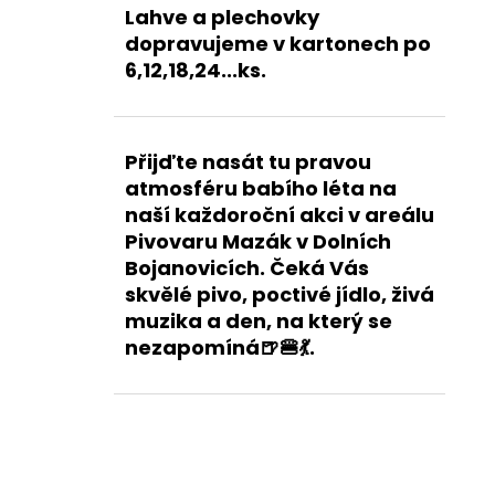
Lahve a plechovky
dopravujeme v kartonech po
6,12,18,24...ks.
Přijďte nasát tu pravou
atmosféru babího léta na
naší každoroční akci v areálu
Pivovaru Mazák v Dolních
Bojanovicích. Čeká Vás
skvělé pivo, poctivé jídlo, živá
muzika a den, na který se
nezapomíná🍺🍔💃.