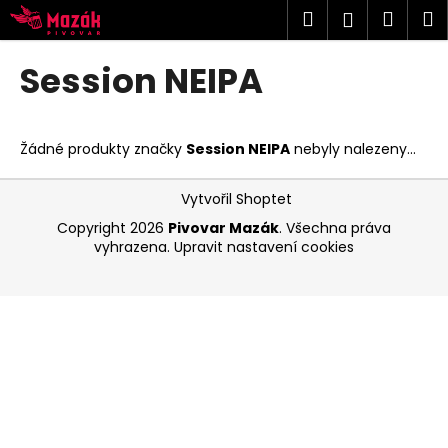
K
Přejít
Hledat
Náku
M
Přihlášen
na
o
obsah
Zpět
Zpět
košík
š
Session NEIPA
í
C
k
o
Žádné produkty značky
Session NEIPA
nebyly nalezeny...
p
o
Z
Vytvořil Shoptet
t
á
Copyright 2026
Pivovar Mazák
. Všechna práva
ř
p
vyhrazena.
Upravit nastavení cookies
e
a
b
t
u
í
j
e
t
e
n