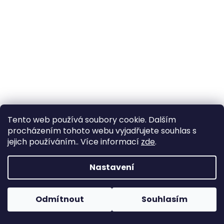
a
j
í
t
?
HLEDAT
Tento web používá soubory cookie. Dalším
procházením tohoto webu vyjadřujete souhlas s
jejich používáním.. Více informací
zde
.
D
Nastavení
o
p
o
Odmítnout
Souhlasím
r
u