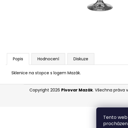
13 TAIHEKE SINGLE HOP ALE | 0,75L SKLO
104 Kč
Popis
Hodnocení
Diskuze
Sklenice na stopce s logem Mazák.
Z
Copyright 2026
Pivovar Mazák
. Všechna práva 
á
p
a
t
Tento web 
í
procházení