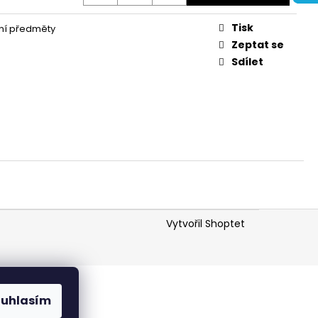
E HOP ALE | 1L PET
Tisk
ní předměty
Zeptat se
Sdílet
Vytvořil Shoptet
ouhlasím