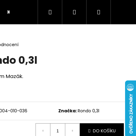
Hledat
Přihlášení
Nákupní
Kontakt
Pivovar Mazák
košík
odnocení
do 0,3l
em Mazák.
004-010-036
Značka:
Rondo 0,3l
Následující
DO KOŠÍKU