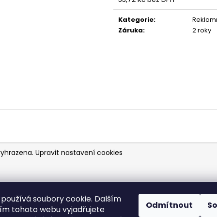
13 AURORA COLD IPA | 0,75L SKLO
13 TAIHEKE SINGL
Měrná
108 Kč
104 Kč
cena:
Kategorie
:
Reklam
Záruka
:
2 roky
vyhrazena.
Upravit nastavení cookies
používá soubory cookie. Dalším
Odmítnout
S
m tohoto webu vyjadřujete