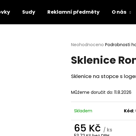
ovky
Sudy
Reklamní předměty
O nás
Co potřebujete najít?
Průměrné
Neohodnoceno
Podrobnosti h
hodnocení
Sklenice Ron
produktu
HLEDAT
je
0,0
z
Sklenice na stopce s log
5
Doporučujeme
hvězdiček.
Můžeme doručit do:
11.8.2026
Skladem
Kód:
65 Kč
/ ks
53,72 Kč bez DPH