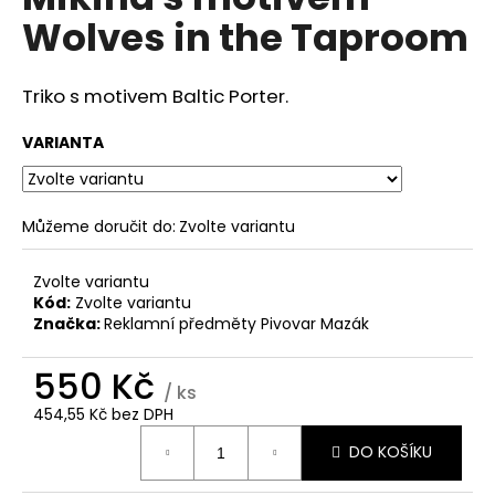
je
a
Wolves in the Taproom
0,0
z
j
5
í
hvězdiček.
Triko s motivem Baltic Porter.
t
?
VARIANTA
Můžeme doručit do:
Zvolte variantu
HLEDAT
Zvolte variantu
Kód:
Zvolte variantu
Značka:
Reklamní předměty Pivovar Mazák
D
550 Kč
o
/ ks
p
454,55 Kč bez DPH
o
Měrná
r
DO KOŠÍKU
cena:
u