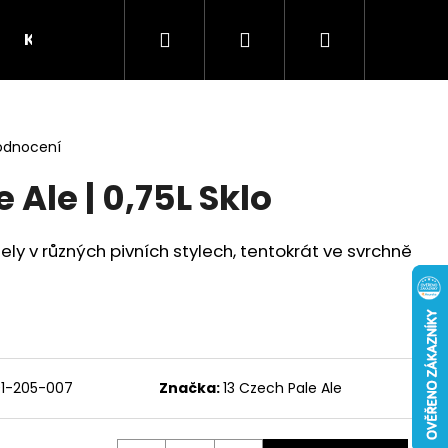
Hledat
Přihlášení
Nákupní
Kontakt
Pivovar Mazák
košík
odnocení
 Ale | 0,75L Sklo
y v různých pivních stylech, tentokrát ve svrchně
1-205-007
Značka:
13 Czech Pale Ale
Následující