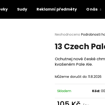
ovky
Sudy
Reklamní předměty
O nás
Co potřebujete najít?
Průměrné
Neohodnoceno
Podrobnosti h
hodnocení
13 Czech Pale
produktu
HLEDAT
je
0,0
z
Ochutnej nové české chmel
5
Doporučujeme
kvašeném Pale Ale.
hvězdiček.
Můžeme doručit do:
11.8.2026
Skladem
Kód:
00
105 Kč