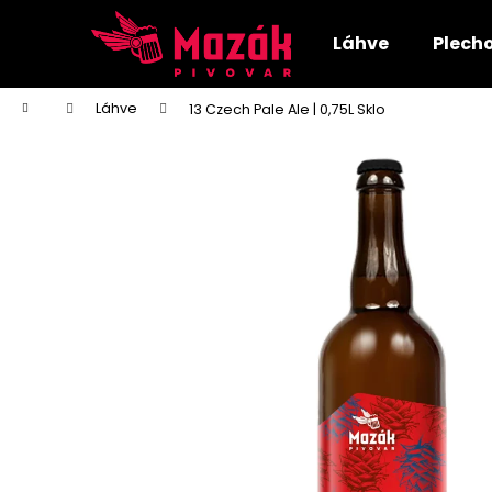
K
Přejít
na
o
Láhve
Plech
obsah
Zpět
Zpět
š
do
do
í
Domů
Láhve
13 Czech Pale Ale | 0,75L Sklo
k
obchodu
obchodu