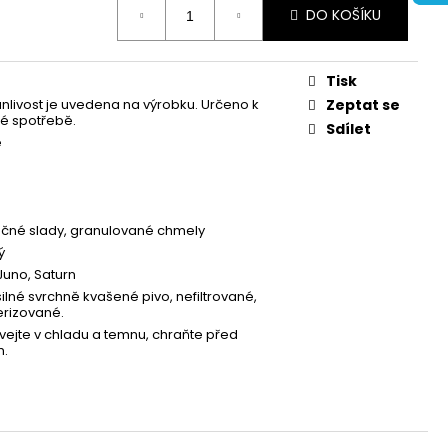
RN IPA | 0,5L
DO KOŠÍKU
Tisk
vanlivost je uvedena na výrobku. Určeno k
Zeptat se
é spotřebě.
Sdílet
e
ečné slady, granulované chmely
ý
Juno, Saturn
silné svrchně kvašené pivo, nefiltrované,
rizované.
ejte v chladu a temnu, chraňte před
.