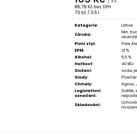
/ ks
11 TROPICAL STORM PALE ALE | 0,5L
14 DOLCITA MODE
PLECHOVKA
PLECHOVKA
86,78 Kč bez DPH
Měrná
70 Kč / 0.5 l
73 Kč
85 Kč
cena:
Kategorie
:
Láhve
Min. tr
Záruka
:
okamžit
Pivní styl
:
Pale Al
EPM
:
13 %
Alkohol
:
5,5 %
Hořkost
:
40 IBU
Složení
:
voda, j
Slady
:
Plzeňsk
Chmely
:
Agnus, 
Legislativní
Světlé, 
označení
:
nepaste
Uchováv
Skladování
:
mrazem