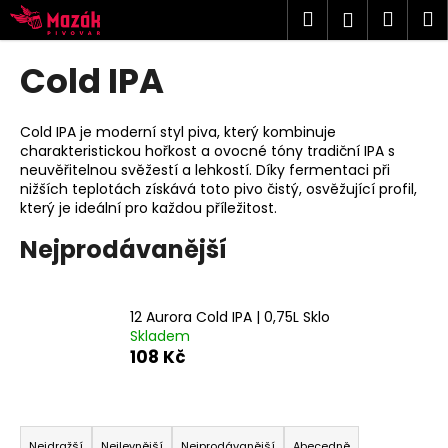
K
Přejít
Hledat
Náku
M
Přihlášen
na
o
obsah
Zpět
Zpět
košík
š
Cold IPA
í
C
k
o
Cold IPA je moderní styl piva, který kombinuje
charakteristickou hořkost a ovocné tóny tradiční IPA s
p
neuvěřitelnou svěžestí a lehkostí. Díky fermentaci při
o
nižších teplotách získává toto pivo čistý, osvěžující profil,
t
který je ideální pro každou příležitost.
ř
Nejprodávanější
e
b
u
12 Aurora Cold IPA | 0,75L Sklo
Skladem
j
108 Kč
e
t
e
Ř
n
Nejdražší
Nejlevnější
Nejprodávanější
Abecedně