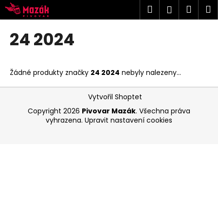
K
Přejít
Hledat
Náku
M
Přihlášen
na
o
obsah
Zpět
Zpět
košík
š
24 2024
í
C
k
o
Žádné produkty značky
24 2024
nebyly nalezeny...
p
o
Z
Vytvořil Shoptet
t
á
Copyright 2026
Pivovar Mazák
. Všechna práva
ř
p
vyhrazena.
Upravit nastavení cookies
e
a
b
t
u
í
j
e
t
e
n