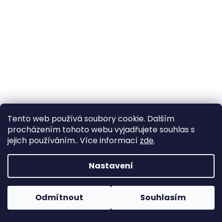
a
j
í
t
?
HLEDAT
Tento web používá soubory cookie. Dalším
procházením tohoto webu vyjadřujete souhlas s
jejich používáním.. Více informací
zde
.
D
Nastavení
o
p
o
Odmítnout
Souhlasím
r
u