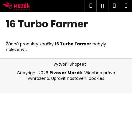
K
Přejít
Hledat
Náku
M
Přihlášen
na
o
obsah
Zpět
Zpět
košík
š
16 Turbo Farmer
í
C
k
o
Žádné produkty značky
16 Turbo Farmer
nebyly
p
nalezeny...
o
Z
t
Vytvořil Shoptet
á
ř
Copyright 2026
Pivovar Mazák
. Všechna práva
p
e
vyhrazena.
Upravit nastavení cookies
a
b
t
u
í
j
e
t
e
n