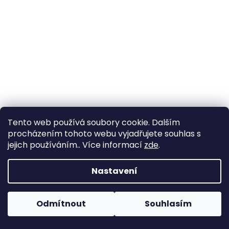
a
j
í
t
?
HLEDAT
Tento web používá soubory cookie. Dalším
procházením tohoto webu vyjadřujete souhlas s
jejich používáním.. Více informací
zde
.
D
Nastavení
o
p
o
Odmítnout
Souhlasím
r
u