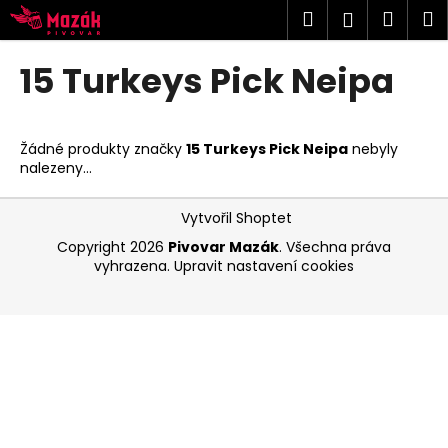
K
Přejít
Hledat
Náku
M
Přihlášen
na
o
obsah
Zpět
Zpět
košík
š
15 Turkeys Pick Neipa
í
C
k
o
Žádné produkty značky
15 Turkeys Pick Neipa
nebyly
p
nalezeny...
o
Z
t
Vytvořil Shoptet
á
ř
Copyright 2026
Pivovar Mazák
. Všechna práva
p
e
vyhrazena.
Upravit nastavení cookies
a
b
t
u
í
j
e
t
e
n