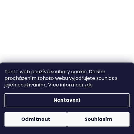
a
j
í
t
?
HLEDAT
Tento web používá soubory cookie. Dalším
procházením tohoto webu vyjadřujete souhlas s
jejich používáním.. Více informací
zde
.
D
Nastavení
o
p
o
Odmítnout
Souhlasím
r
u