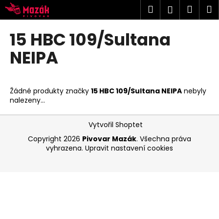
K
Přejít
Hledat
Náku
M
Přihlášen
na
o
obsah
Zpět
Zpět
košík
š
15 HBC 109/Sultana
í
C
NEIPA
k
o
p
o
Žádné produkty značky
15 HBC 109/Sultana NEIPA
nebyly
nalezeny...
t
ř
Z
Vytvořil Shoptet
e
á
Copyright 2026
Pivovar Mazák
. Všechna práva
b
p
vyhrazena.
Upravit nastavení cookies
u
a
j
t
e
í
t
e
n