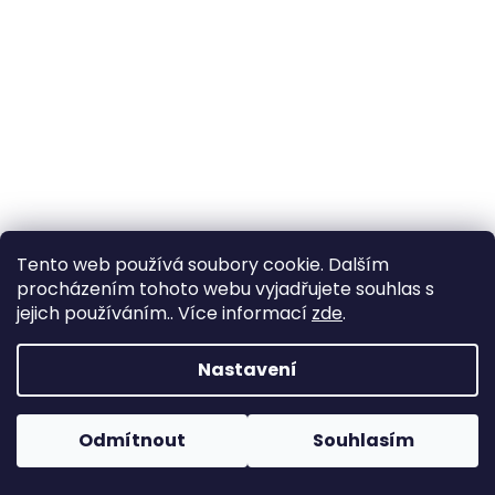
a
j
í
t
?
HLEDAT
Tento web používá soubory cookie. Dalším
procházením tohoto webu vyjadřujete souhlas s
jejich používáním.. Více informací
zde
.
D
Nastavení
o
p
o
Odmítnout
Souhlasím
r
u