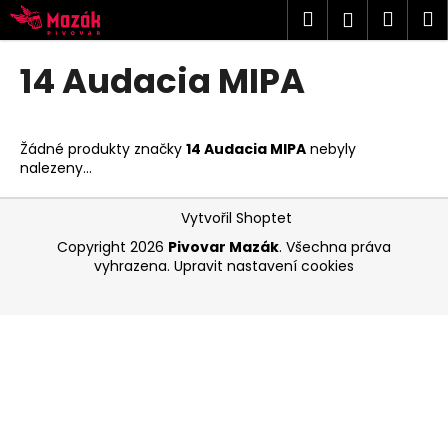
K
Přejít
Hledat
Náku
M
Přihlášen
na
o
obsah
Zpět
Zpět
košík
š
14 Audacia MIPA
í
C
k
o
Žádné produkty značky
14 Audacia MIPA
nebyly
p
nalezeny...
o
Z
t
Vytvořil Shoptet
á
ř
Copyright 2026
Pivovar Mazák
. Všechna práva
p
e
vyhrazena.
Upravit nastavení cookies
a
b
t
u
í
j
e
t
e
n