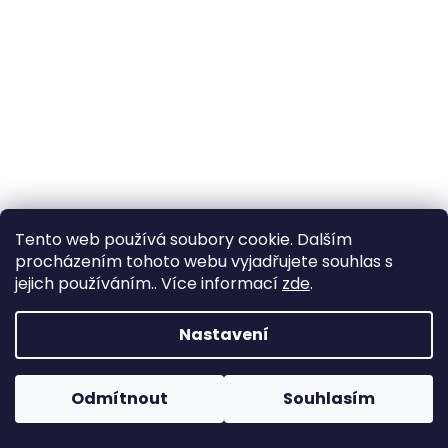
a
j
í
t
?
HLEDAT
Tento web používá soubory cookie. Dalším
procházením tohoto webu vyjadřujete souhlas s
jejich používáním.. Více informací
zde
.
D
Nastavení
o
p
o
Odmítnout
Souhlasím
r
u