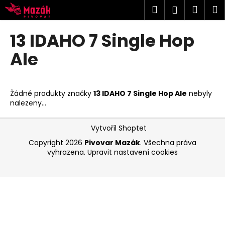
K
Přejít
Hledat
Náku
M
Přihlášen
na
o
obsah
Zpět
Zpět
košík
š
13 IDAHO 7 Single Hop
í
C
Ale
k
o
p
o
Žádné produkty značky
13 IDAHO 7 Single Hop Ale
nebyly
nalezeny...
t
ř
Z
Vytvořil Shoptet
e
á
Copyright 2026
Pivovar Mazák
. Všechna práva
b
p
vyhrazena.
Upravit nastavení cookies
u
a
j
t
e
í
t
e
n