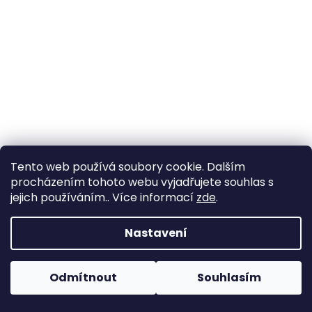
a
j
í
t
?
HLEDAT
Tento web používá soubory cookie. Dalším
procházením tohoto webu vyjadřujete souhlas s
jejich používáním.. Více informací
zde
.
D
Nastavení
o
p
o
Odmítnout
Souhlasím
r
u