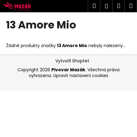
K
Přejít
Hledat
Náku
M
Přihlášen
na
o
obsah
Zpět
Zpět
košík
š
13 Amore Mio
í
C
k
o
Žádné produkty značky
13 Amore Mio
nebyly nalezeny...
p
o
Z
Vytvořil Shoptet
t
á
Copyright 2026
Pivovar Mazák
. Všechna práva
ř
p
vyhrazena.
Upravit nastavení cookies
e
a
b
t
u
í
j
e
t
e
n