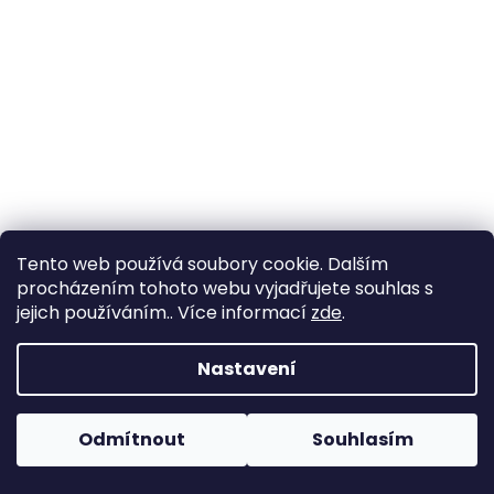
a
j
í
t
?
HLEDAT
Tento web používá soubory cookie. Dalším
procházením tohoto webu vyjadřujete souhlas s
jejich používáním.. Více informací
zde
.
D
Nastavení
o
p
o
Odmítnout
Souhlasím
r
u