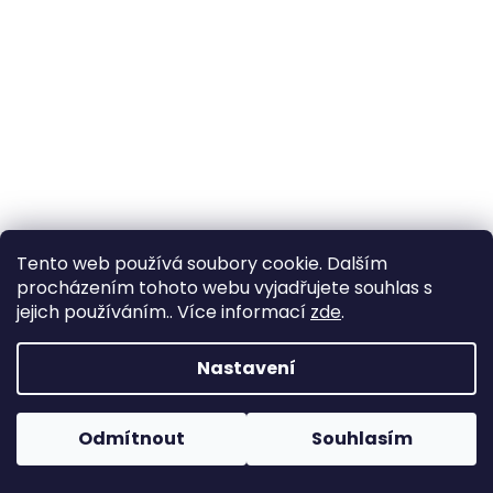
a
j
í
t
?
HLEDAT
Tento web používá soubory cookie. Dalším
procházením tohoto webu vyjadřujete souhlas s
jejich používáním.. Více informací
zde
.
D
Nastavení
o
p
o
Odmítnout
Souhlasím
r
u