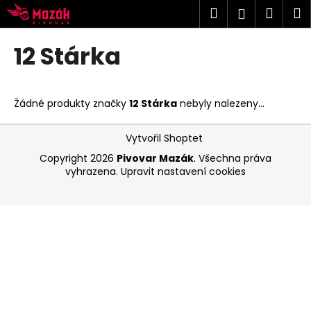
K
Přejít
Hledat
Náku
M
Přihlášen
na
o
obsah
Zpět
Zpět
košík
š
12 Stárka
í
C
k
o
Žádné produkty značky
12 Stárka
nebyly nalezeny...
p
o
Z
Vytvořil Shoptet
t
á
Copyright 2026
Pivovar Mazák
. Všechna práva
ř
p
vyhrazena.
Upravit nastavení cookies
e
a
b
t
u
í
j
e
t
e
n