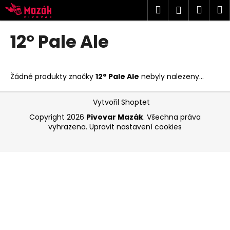
K
Přejít
Hledat
Náku
M
Přihlášen
na
o
obsah
Zpět
Zpět
košík
š
12° Pale Ale
í
C
k
o
Žádné produkty značky
12° Pale Ale
nebyly nalezeny...
p
o
Z
Vytvořil Shoptet
t
á
Copyright 2026
Pivovar Mazák
. Všechna práva
ř
p
vyhrazena.
Upravit nastavení cookies
e
a
b
t
u
í
j
e
t
e
n