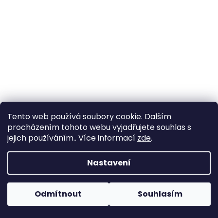
a
j
í
t
?
HLEDAT
Tento web používá soubory cookie. Dalším
procházením tohoto webu vyjadřujete souhlas s
jejich používáním.. Více informací
zde
.
D
Nastavení
o
p
o
Odmítnout
Souhlasím
r
u