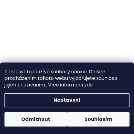
a
j
í
t
?
HLEDAT
Tento web používá soubory cookie. Dalším
procházením tohoto webu vyjadřujete souhlas s
jejich používáním.. Více informací
zde
.
D
Nastavení
o
p
o
Odmítnout
Souhlasím
r
u