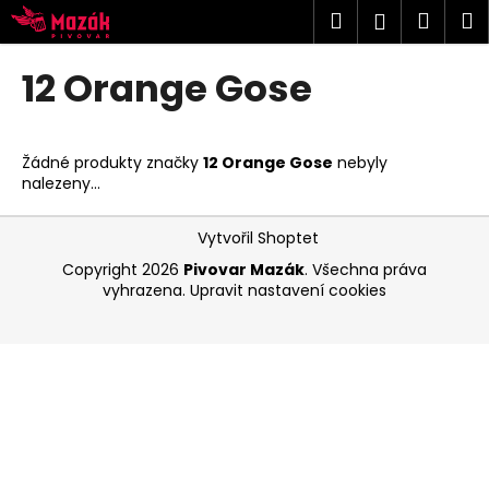
K
Přejít
Hledat
Náku
M
Přihlášen
na
o
obsah
Zpět
Zpět
košík
š
12 Orange Gose
í
C
k
o
Žádné produkty značky
12 Orange Gose
nebyly
p
nalezeny...
o
Z
t
Vytvořil Shoptet
á
ř
Copyright 2026
Pivovar Mazák
. Všechna práva
p
e
vyhrazena.
Upravit nastavení cookies
a
b
t
u
í
j
e
t
e
n