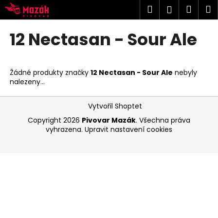
K
Přejít
Hledat
Náku
M
Přihlášen
na
o
obsah
Zpět
Zpět
košík
š
12 Nectasan - Sour Ale
í
C
k
o
Žádné produkty značky
12 Nectasan - Sour Ale
nebyly
p
nalezeny...
o
Z
t
Vytvořil Shoptet
á
ř
Copyright 2026
Pivovar Mazák
. Všechna práva
p
e
vyhrazena.
Upravit nastavení cookies
a
b
t
u
í
j
e
t
e
n