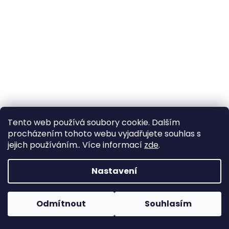
a
j
í
t
?
HLEDAT
Tento web používá soubory cookie. Dalším
procházením tohoto webu vyjadřujete souhlas s
jejich používáním.. Více informací
zde
.
D
Nastavení
o
p
o
Odmítnout
Souhlasím
r
u