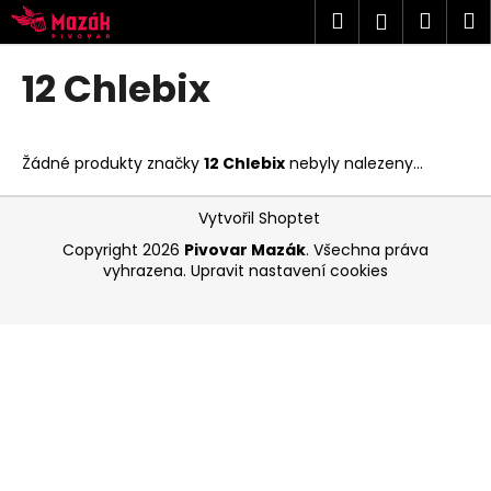
K
Přejít
Hledat
Náku
M
Přihlášen
na
o
obsah
Zpět
Zpět
košík
š
12 Chlebix
í
C
k
o
Žádné produkty značky
12 Chlebix
nebyly nalezeny...
p
o
Z
Vytvořil Shoptet
t
á
Copyright 2026
Pivovar Mazák
. Všechna práva
ř
p
vyhrazena.
Upravit nastavení cookies
e
a
b
t
u
í
j
e
t
e
n