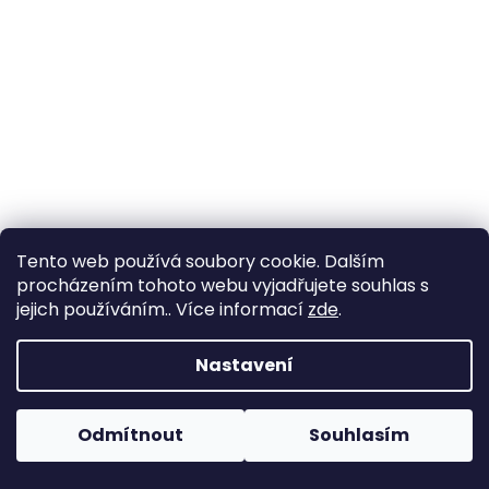
a
j
í
t
?
HLEDAT
Tento web používá soubory cookie. Dalším
procházením tohoto webu vyjadřujete souhlas s
jejich používáním.. Více informací
zde
.
D
Nastavení
o
p
o
Odmítnout
Souhlasím
r
u