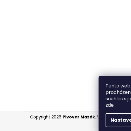
Tento web 
procházení
souhlas s j
zde
.
Z
Copyright 2026
Pivovar Mazák
. Všechna práva 
Nastave
á
p