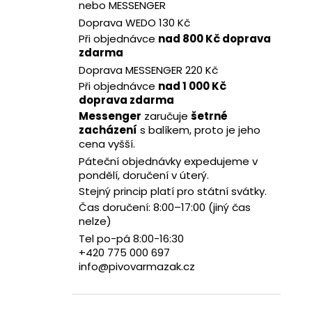
10 CITRILA GOSE | 0,5L PLECHOVKA
nebo MESSENGER
l
78 Kč
Doprava WEDO 130 Kč
Při objednávce
nad 800 Kč doprava
zdarma
Doprava MESSENGER 220 Kč
Při objednávce
nad 1 000 Kč
doprava zdarma
Messenger
zaručuje
šetrné
zacházení
s balíkem, proto je jeho
cena vyšší.
Páteční objednávky expedujeme v
pondělí, doručení v úterý.
Stejný princip platí pro státní svátky.
Čas doručení: 8:00–17:00 (jiný čas
nelze)
Tel po-pá 8:00-16:30
+420 775 000 697
info@pivovarmazak.cz