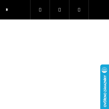
Hledat
Přihlášení
Nákupní
Kontakt
Pivovar Mazák
košík
Následující