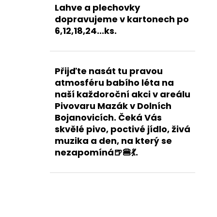
Lahve a plechovky
dopravujeme v kartonech po
6,12,18,24...ks.
Přijďte nasát tu pravou
atmosféru babího léta na
naší každoroční akci v areálu
Pivovaru Mazák v Dolních
Bojanovicích. Čeká Vás
skvělé pivo, poctivé jídlo, živá
muzika a den, na který se
nezapomíná🍺🍔💃.