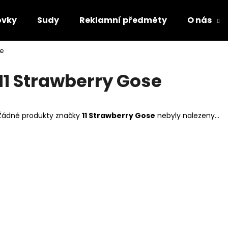
ovky
Sudy
Reklamní předměty
O nás
se
Co potřebujete najít?
11 Strawberry Gose
HLEDAT
Žádné produkty značky
11 Strawberry Gose
nebyly nalezeny...
Doporučujeme