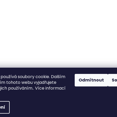
používá soubory cookie. Dalším
Odmítnout
S
m tohoto webu vyjadřujete
ejich používáním.. Více informací
vyhrazena.
Upravit nastavení cookies
ní