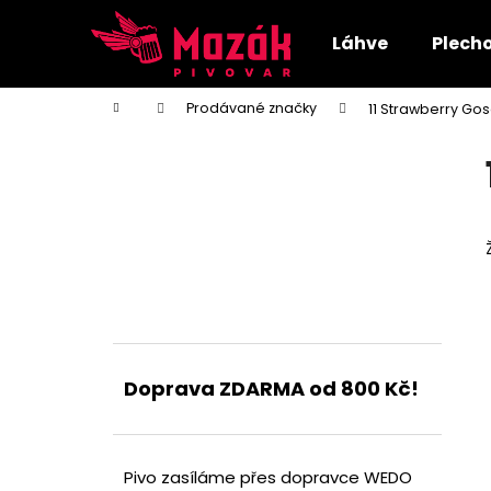
K
Přejít
na
o
Láhve
Plech
obsah
Zpět
Zpět
š
do
do
í
Domů
Prodávané značky
11 Strawberry Go
k
obchodu
obchodu
P
o
s
t
r
a
n
n
í
Doprava ZDARMA od 800 Kč!
p
a
n
e
Pivo zasíláme přes dopravce WEDO