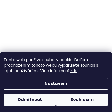
a
j
í
t
?
HLEDAT
Tento web používá soubory cookie. Dalším
procházením tohoto webu vyjadřujete souhlas s
jejich používáním.. Více informací
zde
.
D
Nastavení
o
p
o
Odmítnout
Souhlasím
r
u