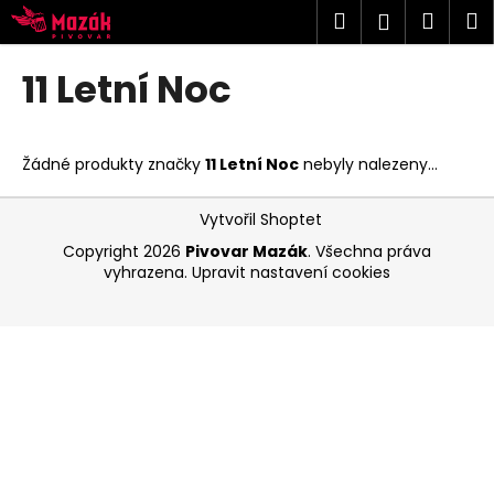
K
Přejít
Hledat
Náku
M
Přihlášen
na
o
obsah
Zpět
Zpět
košík
š
11 Letní Noc
í
C
k
o
Žádné produkty značky
11 Letní Noc
nebyly nalezeny...
p
o
Z
Vytvořil Shoptet
t
á
Copyright 2026
Pivovar Mazák
. Všechna práva
ř
p
vyhrazena.
Upravit nastavení cookies
e
a
b
t
u
í
j
e
t
e
n