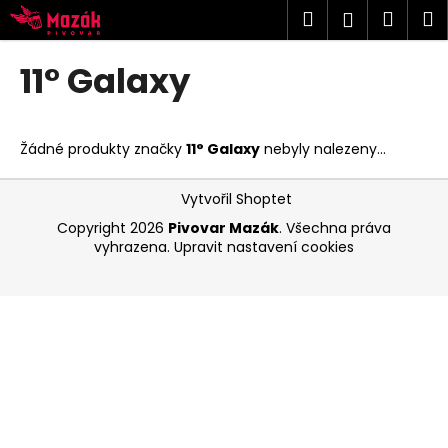
K
Přejít
Hledat
Náku
M
Přihlášen
na
o
obsah
Zpět
Zpět
košík
š
11° Galaxy
í
C
k
o
Žádné produkty značky
11° Galaxy
nebyly nalezeny...
p
o
Z
Vytvořil Shoptet
t
á
Copyright 2026
Pivovar Mazák
. Všechna práva
ř
p
vyhrazena.
Upravit nastavení cookies
e
a
b
t
u
í
j
e
t
e
n