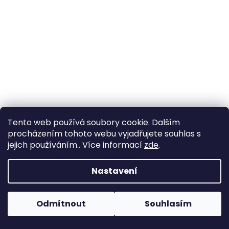
a
j
í
t
?
HLEDAT
Tento web používá soubory cookie. Dalším
procházením tohoto webu vyjadřujete souhlas s
jejich používáním.. Více informací
zde
.
D
Nastavení
o
p
o
Odmítnout
Souhlasím
r
u