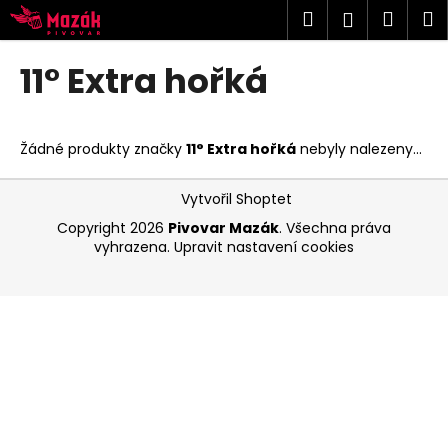
K
Přejít
Hledat
Náku
M
Přihlášen
na
o
obsah
Zpět
Zpět
košík
š
11° Extra hořká
í
C
k
o
Žádné produkty značky
11° Extra hořká
nebyly nalezeny...
p
o
Z
Vytvořil Shoptet
t
á
Copyright 2026
Pivovar Mazák
. Všechna práva
ř
p
vyhrazena.
Upravit nastavení cookies
e
a
b
t
u
í
j
e
t
e
n