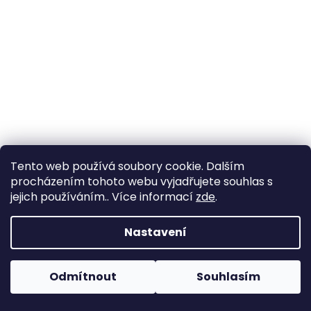
a
j
í
t
?
HLEDAT
Tento web používá soubory cookie. Dalším
procházením tohoto webu vyjadřujete souhlas s
jejich používáním.. Více informací
zde
.
D
Nastavení
o
p
o
Odmítnout
Souhlasím
r
u